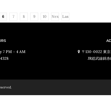
6
7
8
9
10
Nex
Las
t ›
t »
URS
A
y 7 PM – 4 AM
〒130-0022 東
-4328
JR総武線錦
eserved.