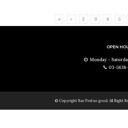
«
‹
2
3
4
5
Firs
Pre
t
vio
us
OPEN HO
Monday – Saturda
03-5638
© Copyright Bar Feel so good. All Right R