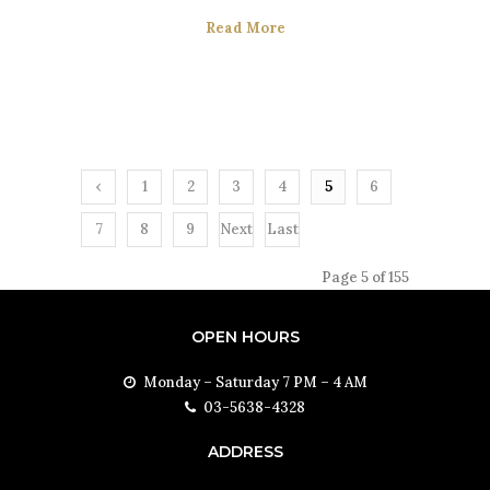
Read More
‹
1
2
3
4
5
6
Prev
7
8
9
Next
Last
ious
›
»
Page 5 of 155
OPEN HOURS
Monday – Saturday 7 PM – 4 AM
03-5638-4328
ADDRESS