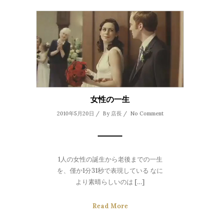
女性の一生
2010年5月20日 / By
店長
/
No Comment
1人の女性の誕生から老後までの一生
を、僅か1分31秒で表現している なに
より素晴らしいのは […]
Read More