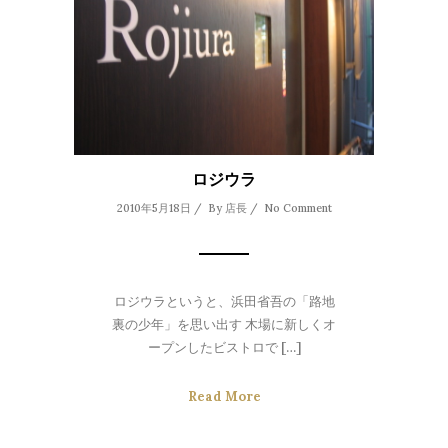
ロジウラ
2010年5月18日 / By
店長
/
No Comment
ロジウラというと、浜田省吾の「路地
裏の少年」を思い出す 木場に新しくオ
ープンしたビストロで […]
Read More