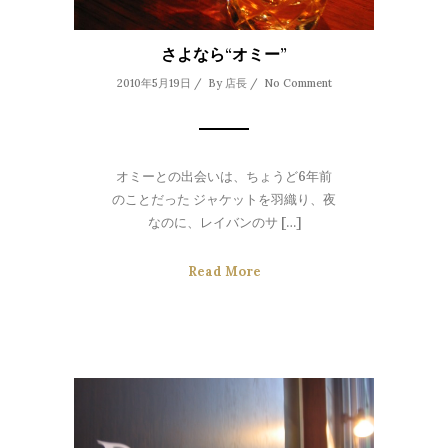
さよなら“オミー”
2010年5月19日 / By
店長
/
No Comment
オミーとの出会いは、ちょうど6年前
のことだった ジャケットを羽織り、夜
なのに、レイバンのサ […]
Read More