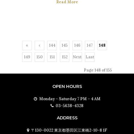
Read More
«
‹
144
145
146
147
148
Firs
Prev
149
150
151
152
Next
Last
t
ious
›
»
Page 148 of 155
OPEN HOURS
Monday – Saturday 7 PM – 4 AM
03-5638-4328
ADDRESS
〒130-0022 東京都墨田区江東橋2-10-8 1F