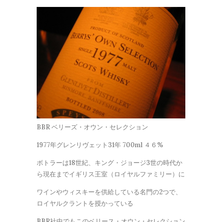
BBR ベリーズ・オウン・セレクション
1977年グレンリヴェット31年 700ml ４６%
ボトラーは18世紀、キング・ジョージ3世の時代か
ら現在までイギリス王室（ロイヤルファミリー）に
ワインやウィスキーを供給している名門の2つで、
ロイヤルクラントを授かっている
BBR社中でもこのベリース・オウン・セレクション